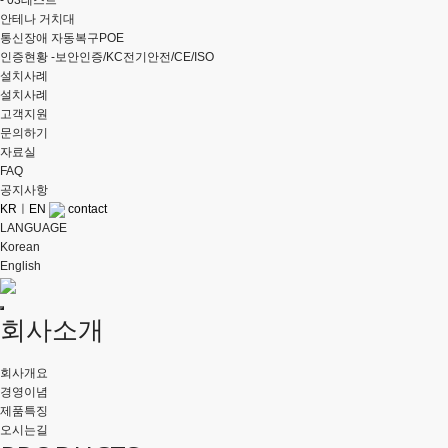
-
03테스트
안테나 거치대
통신장애 자동복구POE
인증현황 -보안인증/KC전기안전/CE/ISO
설치사례
설치사례
고객지원
문의하기
자료실
FAQ
공지사항
KR
ㅣ
EN
contact
LANGUAGE
Korean
English
회사소개
회사개요
경영이념
제품특징
오시는길