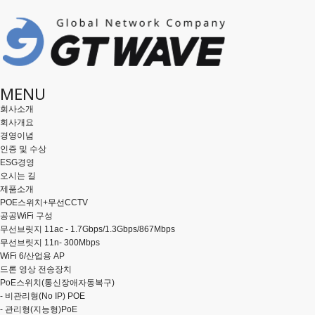
MENU
회사소개
회사개요
경영이념
인증 및 수상
ESG경영
오시는 길
제품소개
POE스위치+무선CCTV
공공WiFi 구성
무선브릿지 11ac - 1.7Gbps/1.3Gbps/867Mbps
무선브릿지 11n- 300Mbps
WiFi 6/산업용 AP
드론 영상 전송장치
PoE스위치(통신장애자동복구)
-
비관리형(No IP) POE
-
관리형(지능형)PoE