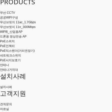
PRODUCTS
무선 CCTV
공공WIFI구성
무선브릿지 11ac_1.7Gbps
무선브릿지 11n_300Mbps
WIFI6_산업용AP
드론용 영상전송 AP
PoE스위치
PoE인젝터
PoE익스텐더(거리연장기)
네트워크스위치
PoE서지보호기
안테나
안테나거치대
설치사례
설치사례
고객지원
견적문의
자료실