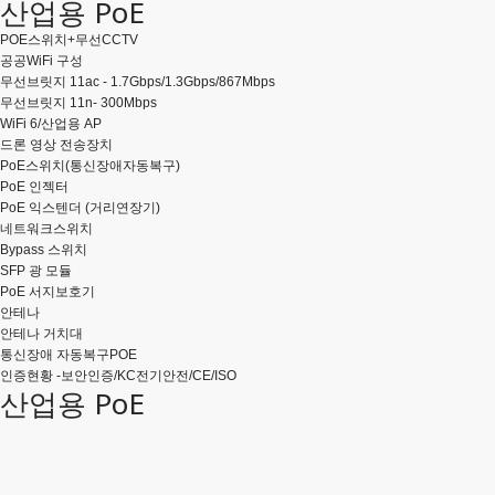
산업용 PoE
POE스위치+무선CCTV
공공WiFi 구성
무선브릿지 11ac - 1.7Gbps/1.3Gbps/867Mbps
무선브릿지 11n- 300Mbps
WiFi 6/산업용 AP
드론 영상 전송장치
PoE스위치(통신장애자동복구)
PoE 인젝터
PoE 익스텐더 (거리연장기)
네트워크스위치
Bypass 스위치
SFP 광 모듈
PoE 서지보호기
안테나
안테나 거치대
통신장애 자동복구POE
인증현황 -보안인증/KC전기안전/CE/ISO
산업용 PoE