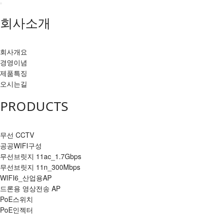
회사소개
회사개요
경영이념
제품특징
오시는길
PRODUCTS
무선 CCTV
공공WIFI구성
무선브릿지 11ac_1.7Gbps
무선브릿지 11n_300Mbps
WIFI6_산업용AP
드론용 영상전송 AP
PoE스위치
PoE인젝터