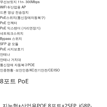
무선브릿지 11n- 300Mbps
WiFi 6/산업용 AP
드론 영상 전송장치
PoE스위치(통신장애자동복구)
PoE 인젝터
PoE 익스텐더 (거리연장기)
네트워크스위치
Bypass 스위치
SFP 광 모듈
PoE 서지보호기
안테나
안테나 거치대
통신장애 자동복구POE
인증현황 -보안인증/KC전기안전/CE/ISO
8포트 PoE
지능형+산업용POE 8포트+2SFP_iG8P-