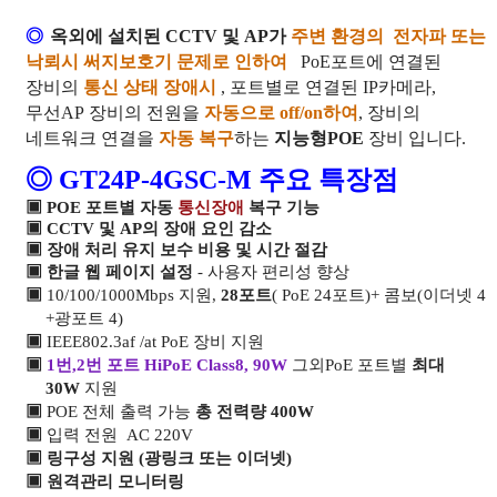
◎
옥외에 설치된
CCTV
및
AP
가
주
변 환경의
전자파 또는
낙뢰시 써지보호기 문제로 인하여
PoE
포트에 연결된
장비의
통신 상태 장애시
,
포트별로
연결된 IP카메라,
무선AP
장비의 전원을
자동으로
off/on
하여
,
장비의
네트워크 연결을
자동 복구
하는
지능형POE
장비 입니다
.
◎
GT24P-4GSC-M
주요 특장점
▣
POE 포트별 자동
통신장애
복구 기능
▣ CCTV 및 AP의 장애 요인 감소
▣ 장애 처리
유지 보수 비용 및 시간 절감
▣
한글 웹 페이지 설정
- 사용자 편리성 향상
▣
10/100/1000Mbps 지원,
28포트
(
PoE 24포트)+ 콤보(이더넷 4
+광포트 4
)
▣
IEEE802.3af /at PoE 장비 지원
▣
1번,2번 포트 HiPoE Class8, 90W
그외
PoE
포트별
최대
30W
지원
▣
POE 전체 출력 가능
총 전력량 400W
▣
입력 전원 AC 220V
▣ 링구성 지원 (광링크 또는 이더넷)
▣ 원격관리 모니터링