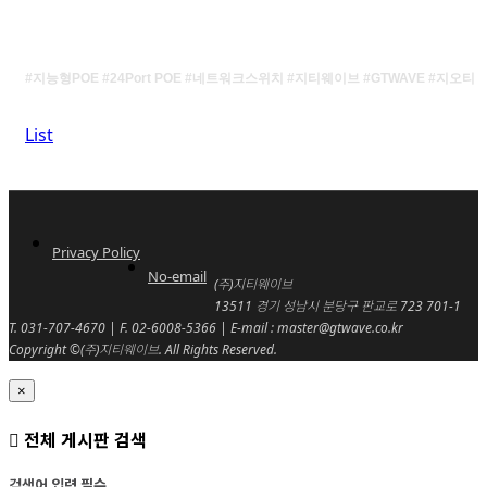
#지능형POE #24Port POE #네트워크스위치 #지티웨이브 #GTWAVE #지오티
List
Privacy Policy
No-email
(주)지티웨이브
13511 경기 성남시 분당구 판교로 723 701-1
T. 031-707-4670 | F. 02-6008-5366 | E-mail : master@gtwave.co.kr
Copyright ©(주)지티웨이브. All Rights Reserved.
×
전체 게시판 검색
검색어 입력 필수